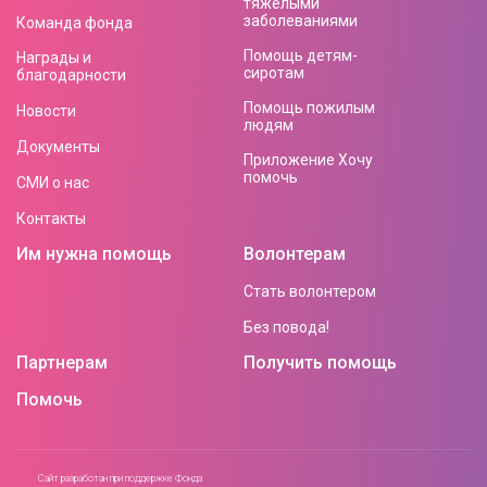
тяжелыми
заболеваниями
Команда фонда
Помощь детям-
Награды и
сиротам
благодарности
Помощь пожилым
Новости
людям
Документы
Приложение Хочу
помочь
СМИ о нас
Контакты
Им нужна помощь
Волонтерам
Стать волонтером
Без повода!
Партнерам
Получить помощь
Помочь
Сайт разработан при поддержке Фонда