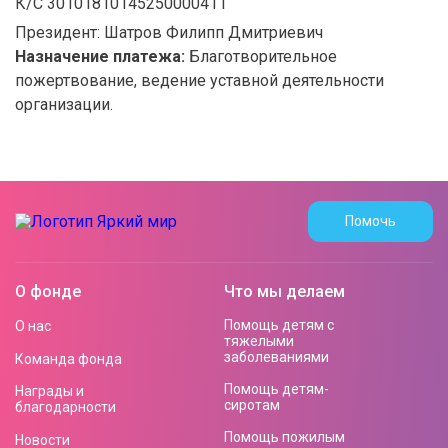
К/С 30101810145250000411
Президент: Шатров Филипп Дмитриевич
Назначение платежа:
Благотворительное
пожертвование, ведение уставной деятельности
организации.
Помочь
О фонде
Что мы делаем
Помощь детям с
О нас
тяжелыми
заболеваниями
Команда фонда
Помощь детям-
Награды и
сиротам
благодарности
Помощь пожилым
Новости