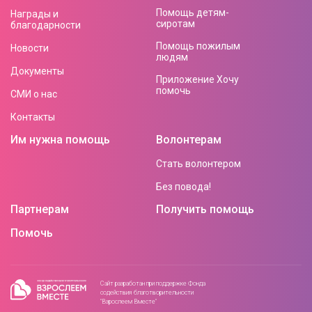
Помощь детям-
Награды и
сиротам
благодарности
Помощь пожилым
Новости
людям
Документы
Приложение Хочу
помочь
СМИ о нас
Контакты
Им нужна помощь
Волонтерам
Стать волонтером
Без повода!
Партнерам
Получить помощь
Помочь
Сайт разработан при поддержке Фонда
содействия благотворительности
"Взрослеем Вместе"