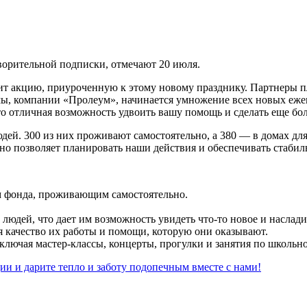
ворительной подписки, отмечают 20 июля.
дит акцию, приуроченную к этому новому празднику. Партнеры 
ы, компании «Пролеум», начинается умножение всех новых ежем
то отличная возможность удвоить вашу помощь и сделать еще бо
ей. 300 из них проживают самостоятельно, а 380 — в домах для
оно позволяет планировать наши действия и обеспечивать стаб
 фонда, проживающим самостоятельно​.
людей, что дает им возможность увидеть что-то новое и наслад
качество их работы и помощи, которую они оказывают​​.
включая мастер-классы, концерты, прогулки и занятия по школь
ии и дарите тепло и заботу подопечным вместе с нами!