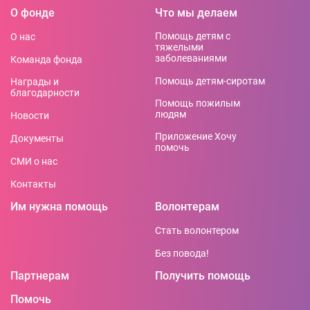
О фонде
Что мы делаем
Помощь детям с
О нас
тяжелыми
заболеваниями
Команда фонда
Помощь детям-сиротам
Награды и
благодарности
Помощь пожилым
людям
Новости
Приложение Хочу
Документы
помочь
СМИ о нас
Контакты
Им нужна помощь
Волонтерам
Стать волонтером
Без повода!
Партнерам
Получить помощь
Помочь