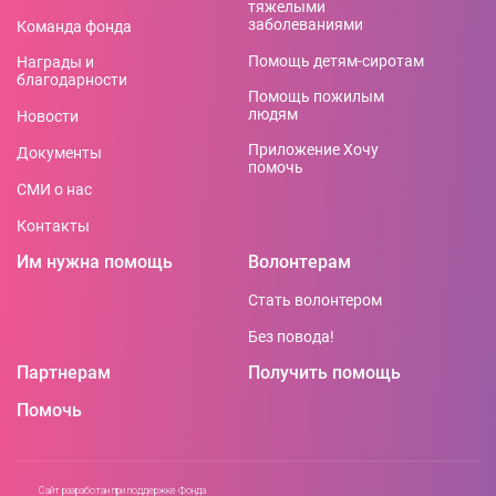
тяжелыми
заболеваниями
Команда фонда
Помощь детям-сиротам
Награды и
благодарности
Помощь пожилым
людям
Новости
Приложение Хочу
Документы
помочь
СМИ о нас
Контакты
Им нужна помощь
Волонтерам
Стать волонтером
Без повода!
Партнерам
Получить помощь
Помочь
Сайт разработан при поддержке Фонда