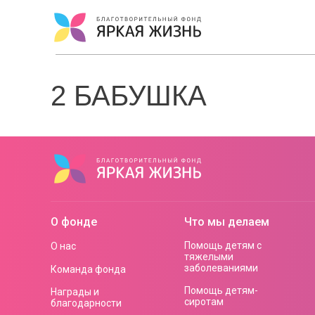
2 БАБУШКА
О фонде
Что мы делаем
Помощь детям с
О нас
тяжелыми
заболеваниями
Команда фонда
Помощь детям-
Награды и
сиротам
благодарности