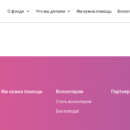
О фонде
Что мы делаем
Им нужна помощь
Волон
Им нужна помощь
Волонтерам
Партне
Стать волонтером
Без повода!