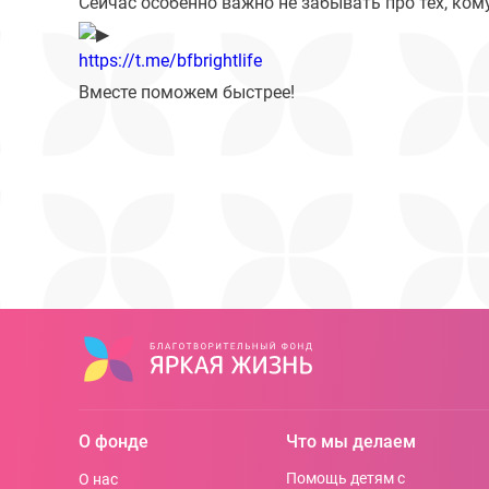
Сейчас особенно важно не забывать про тех, ко
https://t.me/bfbrightlife
Вместе поможем быстрее!
О фонде
Что мы делаем
Помощь детям с
О нас